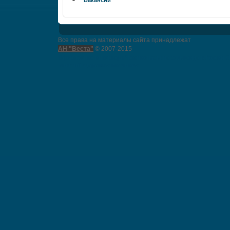
Вакансии
Все права на материалы сайта принадлежат
АН "Веста"
© 2007-2015
Оформление интерьера
Чемпионаты по тхэквондо в России
О
занятий здоровым питанием