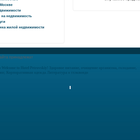
 Москве
едвижимости
 на недвижимость
уги
нка жилой недвижимости
сайта принадлежат
ю
Welcome to Hotel Petrovskiy!
Здоровое питание, очищение организма, голодание,
ия;
Корпоративная одежда
Литература о тхэквондо