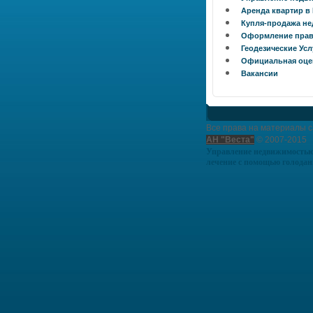
Аренда квартир в
Купля-продажа н
Оформление прав
Геодезические Усл
Официальная оце
Вакансии
Все права на материалы 
АН "Веста"
© 2007-2015
Управление недвижимость
лечение с помощью голодан