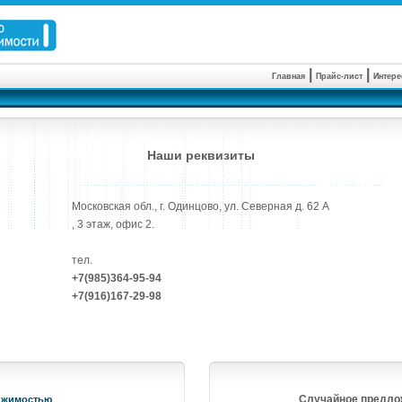
 | 
 | 
Главная
Прайс-лист
Интере
Наши реквизиты
Московская обл., г. Одинцово, ул. Северная д. 62 А
, 3 этаж, офис 2.
тел.
+7(985)364-95-94
+7(916)167-29-98
Случайное предло
ижимостью