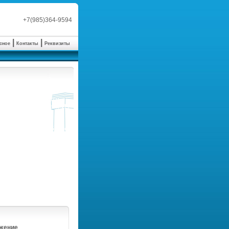
+7(985)364-9594
 | 
 | 
сное
Контакты
Реквизиты
жение